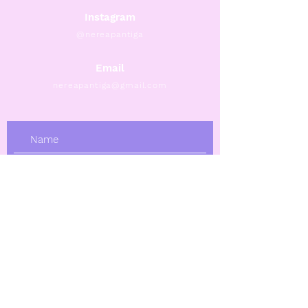
Instagram
@nereapantiga
Email
nereapantiga@gmail.com
Submit