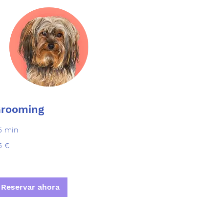
rooming
5 min
5 €
ros
Reservar ahora