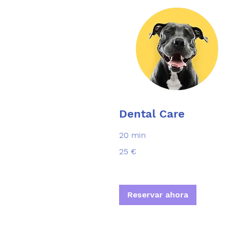
Dental Care
20 min
25
25 €
euros
Reservar ahora