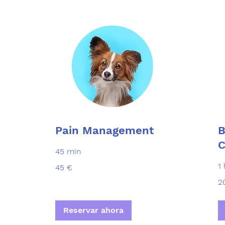
Pain Management
B
C
45 min
45
1
45 €
euros
20
2
eu
Reservar ahora