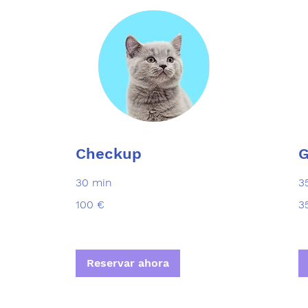
Checkup
G
30 min
3
100
35
100 €
3
euros
eu
Reservar ahora