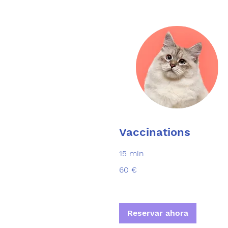
Vaccinations
15 min
60
60 €
euros
Reservar ahora