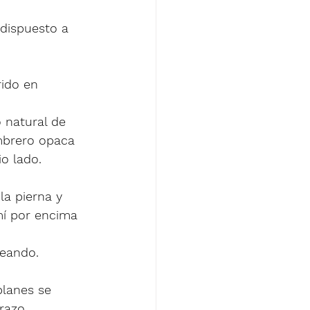
dispuesto a 
ido en 
 natural de 
ombrero opaca 
o lado. 
a pierna y 
mí por encima 
eando. 
lanes se 
razo. 