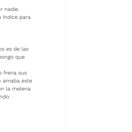
r nadie. 
 índice para 
s es de las 
pongo que 
 frena sus 
o amaba este 
on la melena 
ndo.  