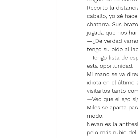
Recorto la distanci
caballo, yo sé hac
chatarra. Sus braz
jugada que nos han
—¿De verdad vamos
tengo su oído al la
—Tengo lista de es
esta oportunidad. 
Mi mano se va dire
idiota en el últim
visitarlos tanto co
—Veo que el ego sig
Miles se aparta pa
modo. 
Nevan es la antítes
pelo más rubio del