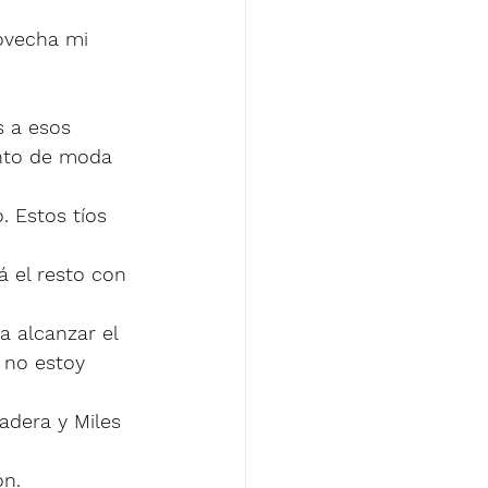
ovecha mi 
s a esos 
ento de moda 
 Estos tíos 
 el resto con 
 alcanzar el 
 no estoy 
adera y Miles 
ón.