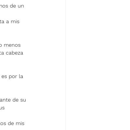
omos de un 
ta a mis 
lo menos 
ta cabeza 
es por la 
ante de su 
us 
los de mis 