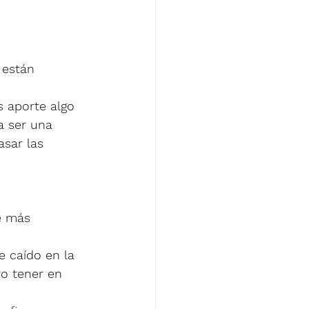
 están 
 aporte algo 
a ser una 
sar las 
e más 
 caído en la 
o tener en 