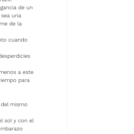
egancia de un 
 sea una 
me de la 
nto cuando 
esperdicies 
 menos a este 
tiempo para 
 del mismo 
 sol y con el 
 embarazo 