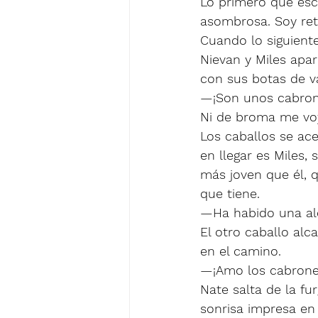
Lo primero que esc
asombrosa. Soy reti
Cuando lo siguient
Nievan y Miles apa
con sus botas de v
—¡Son unos cabron
Ni de broma me voy 
Los caballos se ac
en llegar es Miles
más joven que él, 
que tiene. 
—Ha habido una aler
El otro caballo alc
en el camino. 
—¡Amo los cabrones
Nate salta de la f
sonrisa impresa en