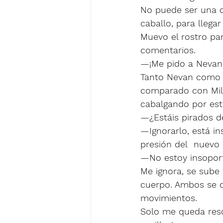
No puede ser una o
caballo, para llegar 
Muevo el rostro par
comentarios.   
—¡Me pido a Nevan
Tanto Nevan como s
comparado con Mile
cabalgando por es
—¿Estáis pirados d
—Ignorarlo, está i
presión del  nuevo 
—No estoy insoport
Me ignora, se sube
cuerpo. Ambos se q
movimientos. 
Solo me queda resop