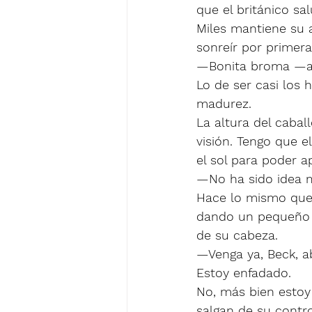
que el británico sal
Miles mantiene su 
sonreír por primera
—Bonita broma —a
Lo de ser casi los
madurez.
La altura del caba
visión. Tengo que e
el sol para poder a
—No ha sido idea m
Hace lo mismo que 
dando un pequeño s
de su cabeza. 
—Venga ya, Beck, a
Estoy enfadado. 
No, más bien estoy
salgan de su contro