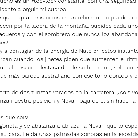
ucho es un «toc-toc» constante, con una seguridad 
cente a erguir mi cuerpo. 
e que captan mis oídos es un relincho, no puedo sop
recen por la ladera de la montaña, subidos cada uno 
aqueros y con el sombrero que nunca los abandona.
es! 
a contagiar de la energía de Nate en estos instante
ercan cuando los jinetes piden que aumenten el ritmo
, su pelo oscuro destaca del de su hermano, solo uno
que más parece australiano con ese tono dorado y el
ta de dos turistas varados en la carretera, ¿sois v
anza nuestra posición y Nevan baja de él sin hacer a
 que sois!
urgoneta y se abalanza a abrazar a Nevan que lo esp
 su cara. Le da unas palmadas sonoras en la espald