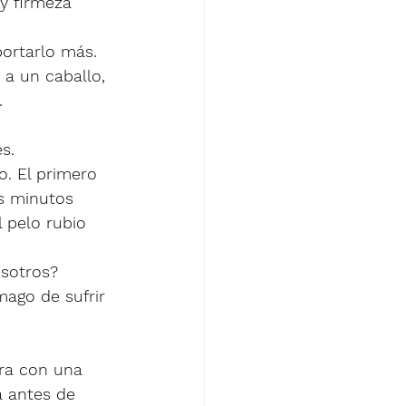
y firmeza 
ortarlo más. 
a un caballo, 
 
s. 
. El primero 
s minutos 
 pelo rubio 
osotros?
mago de sufrir 
era con una 
a antes de 