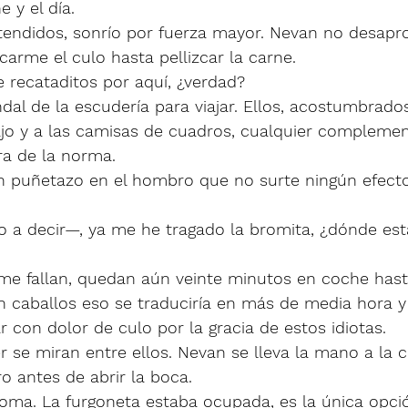
 y el día. 
tendidos, sonrío por fuerza mayor. Nevan no desapr
arme el culo hasta pellizcar la carne. 
 recataditos por aquí, ¿verdad?
ndal de la escudería para viajar. Ellos, acostumbrado
ajo y a las camisas de cuadros, cualquier complem
ra de la norma. 
 puñetazo en el hombro que no surte ningún efecto.
 decir—, ya me he tragado la bromita, ¿dónde está
 me fallan, quedan aún veinte minutos en coche hasta
n caballos eso se traduciría en más de media hora y
 con dolor de culo por la gracia de estos idiotas.
 se miran entre ellos. Nevan se lleva la mano a la c
ro antes de abrir la boca. 
ma. La furgoneta estaba ocupada, es la única opci