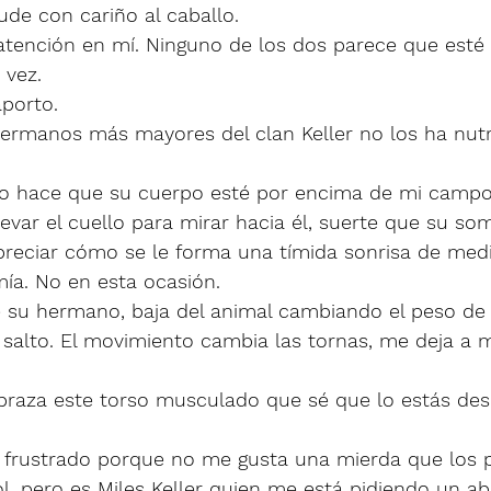
ude con cariño al caballo. 
atención en mí. Ninguno de los dos parece que esté 
 vez. 
porto. 
 hermanos más mayores del clan Keller no los ha nutr
llo hace que su cuerpo esté por encima de mi campo
levar el cuello para mirar hacia él, suerte que su s
preciar cómo se le forma una tímida sonrisa de medi
ía. No en esta ocasión. 
su hermano, baja del animal cambiando el peso de l
alto. El movimiento cambia las tornas, me deja a 
braza este torso musculado que sé que lo estás des
 frustrado porque no me gusta una mierda que los p
l, pero es Miles Keller quien me está pidiendo un ab