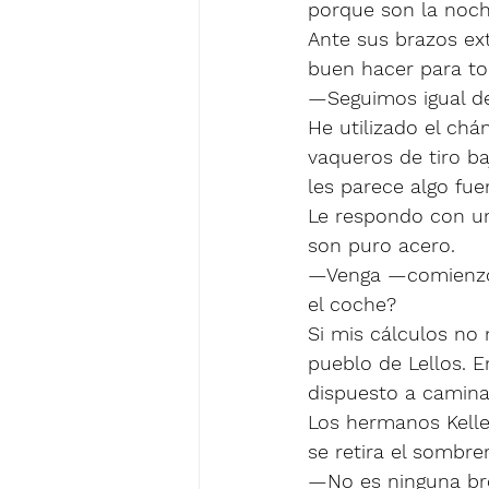
porque son la noche
Ante sus brazos ex
buen hacer para toc
—Seguimos igual de
He utilizado el chá
vaqueros de tiro b
les parece algo fue
Le respondo con un
son puro acero. 
—Venga —comienzo a
el coche?
Si mis cálculos no
pueblo de Lellos. E
dispuesto a caminar
Los hermanos Keller
se retira el sombre
—No es ninguna bro